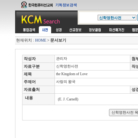
현재위치 :
>
문서보기
HOME
작성자
관리자
첨
자료구분
신학영한사전
작
제목
the Kingdom of Love
주제어
사랑의 왕국
자료출처
성
내용
(E. J. Carnell)