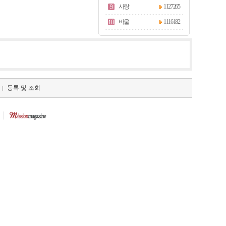
사랑
1127265
바울
1116182
등록 및 조회
|