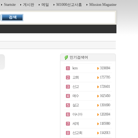
Startsite
게시판
메일
M1000선교사홈
Mission Magazine
인기검색어
kcm
3130094
교회
1757795
선교
1720431
예수
1625450
설교
1301690
아시아
1202604
세계
1185980
선교회
1142013