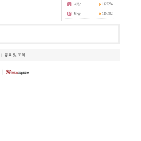
사랑
1127274
바울
1116192
등록 및 조회
|