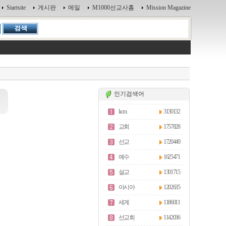
Startsite
게시판
메일
M1000선교사홈
Mission Magazine
인기검색어
kcm
3130132
교회
1757828
선교
1720449
예수
1625471
설교
1301715
아시아
1202635
세계
1186011
선교회
1142036