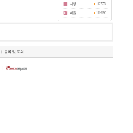
사랑
1127274
바울
1116190
등록 및 조회
|