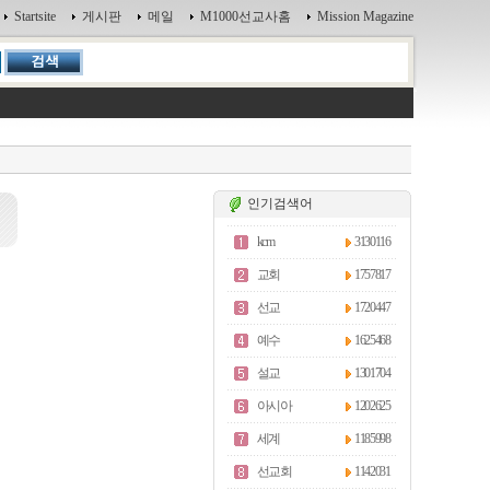
Startsite
게시판
메일
M1000선교사홈
Mission Magazine
인기검색어
kcm
3130116
교회
1757817
선교
1720447
예수
1625468
설교
1301704
아시아
1202625
세계
1185998
선교회
1142031