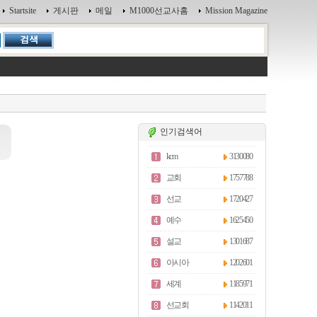
Startsite
게시판
메일
M1000선교사홈
Mission Magazine
인기검색어
kcm
3130080
교회
1757788
선교
1720427
예수
1625450
설교
1301687
아시아
1202601
세계
1185971
선교회
1142011