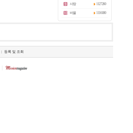
사랑
1127260
바울
1116180
등록 및 조회
|