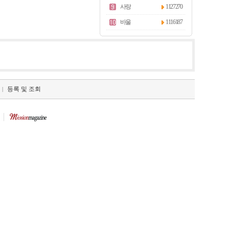
사랑
1127270
바울
1116187
등록 및 조회
|