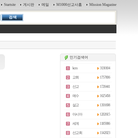
Startsite
게시판
메일
M1000선교사홈
Mission Magazine
인기검색어
kcm
3130104
교회
1757806
선교
1720441
예수
1625458
설교
1301698
아시아
1202615
세계
1185986
선교회
1142023