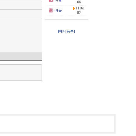
66
11161
바울
82
[배너등록]