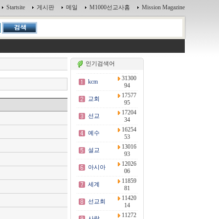
Startsite
게시판
메일
M1000선교사홈
Mission Magazine
인기검색어
31300
kcm
94
17577
교회
95
17204
선교
34
16254
예수
53
13016
설교
93
12026
아시아
06
11859
세계
81
11420
선교회
14
11272
사랑