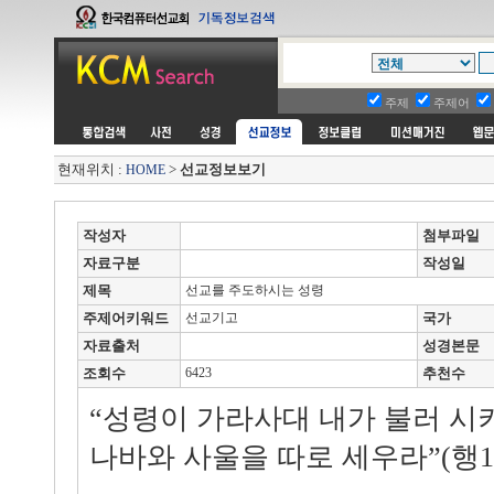
주제
주제어
현재위치 :
>
선교정보보기
HOME
작성자
첨부파일
자료구분
작성일
제목
선교를 주도하시는 성령
주제어키워드
선교기고
국가
자료출처
성경본문
조회수
6423
추천수
“성령이 가라사대 내가 불러 시
나바와 사울을 따로 세우라”(행13