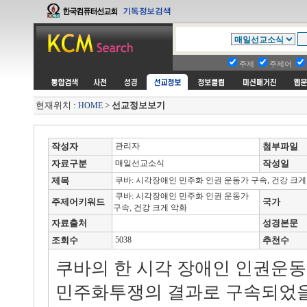
주제
주제어
현재위치 :
>
선교정보보기
HOME
작성자
관리자
첨부파일
자료구분
매일선교소식
작성일
제목
쿠바: 시각장애인 민주화 인권 운동가 구속, 건강 크게
쿠바: 시각장애인 민주화 인권 운동가
주제어키워드
국가
구속, 건강 크게 악화
자료출처
성경본문
조회수
5038
추천수
쿠바의 한 시각 장애인 인권운동
민주화투쟁의 결과로 구속되었을 