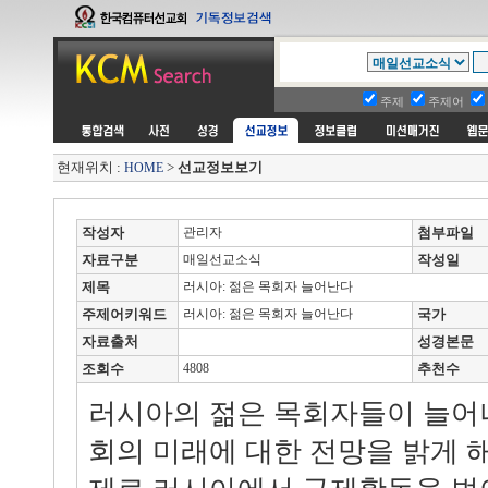
주제
주제어
현재위치 :
>
선교정보보기
HOME
작성자
관리자
첨부파일
자료구분
매일선교소식
작성일
제목
러시아: 젊은 목회자 늘어난다
주제어키워드
러시아: 젊은 목회자 늘어난다
국가
자료출처
성경본문
조회수
4808
추천수
러시아의 젊은 목회자들이 늘어
회의 미래에 대한 전망을 밝게 해