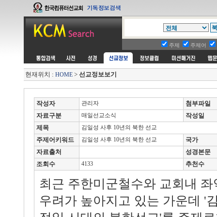
주제
주제어
현재위치 :
>
선교정보보기
HOME
작성자
관리자
첨부파일
자료구분
매일선교소식
작성일
제목
김일성 사후 10년의 북한 선교
주제어키워드
김일성 사후 10년의 북한 선교
국가
자료출처
성경본문
조회수
4133
추천수
최근 주한미군철수와 교회내 좌
우려가 높아지고 있는 가운데 '김