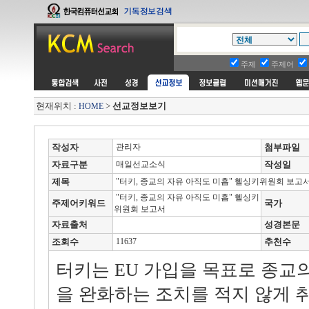
주제
주제어
현재위치 :
>
선교정보보기
HOME
작성자
관리자
첨부파일
자료구분
매일선교소식
작성일
제목
"터키, 종교의 자유 아직도 미흡" 헬싱키위원회 보고
"터키, 종교의 자유 아직도 미흡" 헬싱키
주제어키워드
국가
위원회 보고서
자료출처
성경본문
조회수
11637
추천수
터키는 EU 가입을 목표로 종교
을 완화하는 조치를 적지 않게 