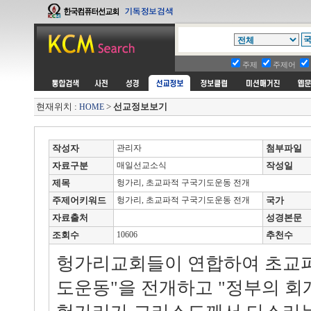
주제
주제어
현재위치 :
>
선교정보보기
HOME
작성자
관리자
첨부파일
자료구분
매일선교소식
작성일
제목
헝가리, 초교파적 구국기도운동 전개
주제어키워드
헝가리, 초교파적 구국기도운동 전개
국가
자료출처
성경본문
조회수
10606
추천수
헝가리교회들이 연합하여 초교
도운동"을 전개하고 "정부의 회