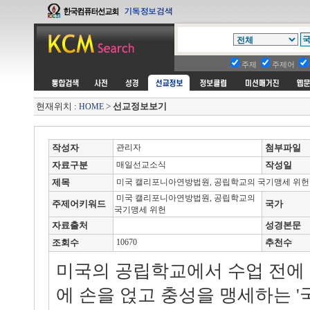
주제
주제어
현재위치 :
>
선교정보보기
HOME
작성자
관리자
첨부파일
자료구분
매일선교소식
작성일
제목
미국 캘리포니아연방법원, 공립학교의 국기맹세 위헌
미국 캘리포니아연방법원, 공립학교의
주제어키워드
국가
국기맹세 위헌
자료출처
성경본문
조회수
10670
추천수
미국의 공립학교에서 수업 전에
에 손을 얹고 충성을 맹세하는 '