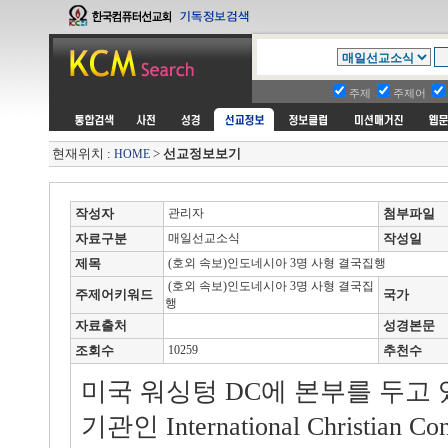
주제
주제어
현재위치 :
>
선교정보보기
HOME
작성자
관리자
첨부파일
자료구분
매일선교소식
작성일
제목
(호외 속보)인도네시아 3명 사형 결국집행
(호외 속보)인도네시아 3명 사형 결국집
주제어키워드
국가
행
자료출처
성경본문
조회수
10259
추천수
미국 워싱텅 DC에 본부를 두고
기관인 International Christia