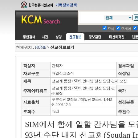
주제
주제어
현재위치 :
>
선교정보보기
HOME
작성자
관리자
첨부파일
자료구분
매일선교소식
작성일
제목
선교계 동정 / SIM, 인터넷 전산 담당 간사 모집
선교계 동정 / SIM, 인터넷 전산 담당 간
주제어키워드
국가
사 모집
푸른섬선교정보 / 매일선교소식 1,443
자료출처
성경본문
호-2006.12.6
조회수
4953
추천수
SIM에서 함께 일할 간사님을 모집
93년 수단 내지 선교회(Soudan Inte