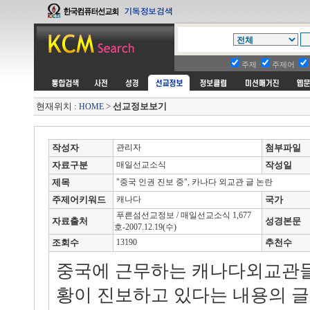
주제
주제어
현재위치 :
>
선교정보보기
HOME
작성자
관리자
첨부파일
자료구분
매일선교소식
작성일
제목
"중국 인권 진보 중", 카나다 외교관 글 논란
주제어키워드
캐나다
국가
푸른섬선교정보 / 매일선교소식 1,677
자료출처
성경본문
호-2007.12.19(수)
조회수
13190
추천수
중국에 근무하는 캐나다외교관들
황이 진보하고 있다는 내용의 글