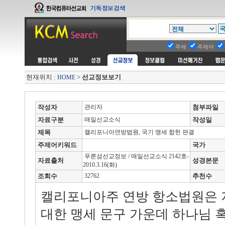
주제
주제어
현재위치 :
>
선교정보보기
HOME
작성자
관리자
첨부파일
자료구분
매일선교소식
작성일
제목
캘리포니아연방법원, 국기 맹세 합헌 판결
주제어키워드
국가
푸른섬선교정보 / 매일선교소식 2142호-
자료출처
성경본문
2010.3.16(화)
조회수
32762
추천수
캘리포니아주 연방 항소법원은 지
대한 맹세 문구 가운데 하나님 혹