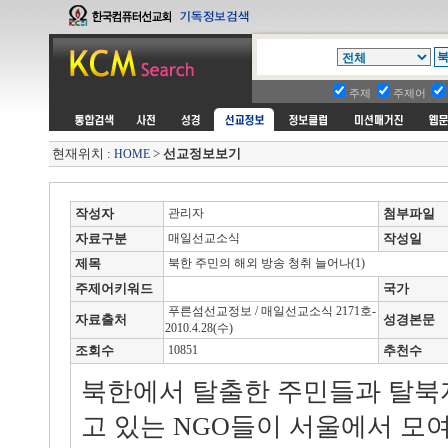
주제
주제어
현재위치 :
>
선교정보보기
HOME
작성자
관리자
첨부파일
자료구분
매일선교소식
작성일
제목
북한 주민의 해외 방송 청취 늘어나(1)
주제어키워드
국가
푸른섬선교정보 / 매일선교소식 2171호-
자료출처
성경본문
2010.4.28(수)
조회수
10851
추천수
북한에서 탈출한 주민들과 탈북
고 있는 NGO들이 서울에서 모