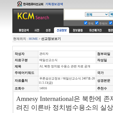
주제
주제어
현재위치 :
>
선교정보보기
HOME
작성자
관리자
첨부파일
자료구분
매일선교소식
작성일
제목
AI, 북한 정치범 수용소 관련 자료 공개
주제어키워드
국가
푸른섬선교정보 / 매일선교소식 2407호-20
자료출처
성경본문
11.5.13(금)
조회수
14916
추천수
Amnesy International은 북
려진 이른바 정치범수용소의 실상