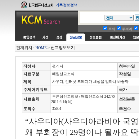
주제
주제어
현재위치 :
>
선교정보보기
HOME
작성자
관리자
첨부파일
자료구분
매일선교소식
작성일
제목
사우디, 인터넷 코메디가 세상을 얼마나 바꿀까
주제어키워드
국가
푸른섬선교정보 / 매일선교소식 2427호-
자료출처
성경본문
2011.6.14(화)
조회수
35651
추천수
“사우디아(사우디아라비아 국영
왜 부회장이 29명이나 될까요 딱