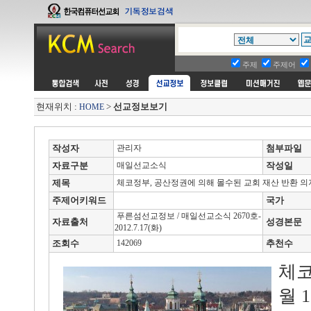
주제
주제어
현재위치 :
>
선교정보보기
HOME
작성자
관리자
첨부파일
자료구분
매일선교소식
작성일
제목
체코정부, 공산정권에 의해 몰수된 교회 재산 반환 의
주제어키워드
국가
푸른섬선교정보 / 매일선교소식 2670호-
자료출처
성경본문
2012.7.17(화)
조회수
142069
추천수
체코
월 1