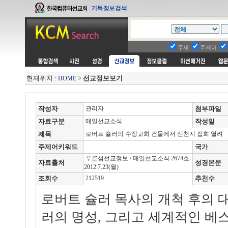
주제
주제어
현재위치 :
>
선교정보보기
HOME
작성자
관리자
첨부파일
자료구분
매일선교소식
작성일
제목
로버트 슐러의 수정교회 건물에서 신천지 집회 열려
주제어키워드
국가
푸른섬선교정보 / 매일선교소식 2674호-
자료출처
성경본문
2012.7.23(월)
조회수
212519
추천수
로버트 슐러 목사의 개척 후의 
러의 명성, 그리고 세계적인 베