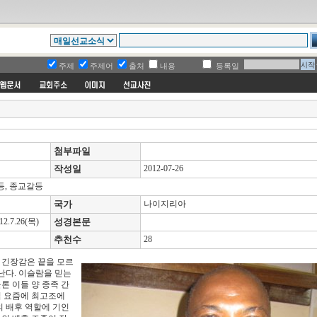
주제
주제어
출처
내용
등록일
첨부파일
작성일
2012-07-26
, 종교갈등
국가
나이지리아
7.26(목)
성경본문
추천수
28
 긴장감은 끝을 모르
난다. 이슬람을 믿는
 이들 양 종족 간
럼 요즘에 최고조에
의 배후 역할에 기인