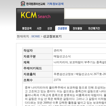
현재위치 :
>
선교정보보기
HOME
작성자
관리자
자료구분
매일선교소식
제목
나이지리아, 보코하람이 부추기는 종족갈등
주제어키워드
자료출처
푸른섬선교정보 / 매일선교소식 2677호-2012.
조회수
23770
중부 나이지리아의 플라투주에서 보코하람 등으로 인해 조성되는
고 고조되고 있는 중이다. 이는 겉으로는 종족간의 갈등으로 나타
풀라니족과 기독교계 종족으로 분류되는 비롬족과의 대립이다. 물론
의 갈등은 수십 년 묵은 해묵은 갈등이다. 그러나 그 갈등이 이처
다다르는 것은 2009년 이후 강력한 활동을 벌이고 있는 보코하람