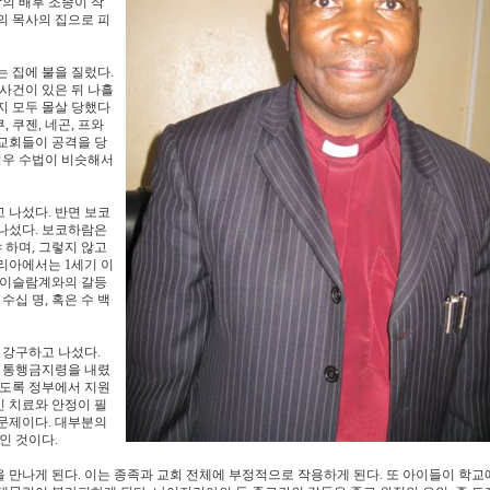
람의 배후 조종이 작
의 목사의 집으로 피
 집에 불을 질렀다.
사건이 있은 뒤 나흘
지 모두 몰살 당했다
, 쿠젠, 네곤, 프와
서 교회들이 공격을 당
경우 수법이 비슷해서
 나섰다. 반면 보코
나섰다. 보코하람은
하며, 그렇지 않고
리아에서는 1세기 이
안 이슬람계와의 갈등
수십 명, 혹은 수 백
 강구하고 나섰다.
 통행금지령을 내렸
하도록 정부에서 지원
 치료와 안정이 필
문제이다. 대부분의
인 것이다.
만나게 된다. 이는 종족과 교회 전체에 부정적으로 작용하게 된다. 또 아이들이 학교에