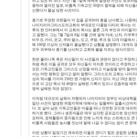
하고 있는 바 크다. 지난 7월 7일에 메세에 발생한 사건도 보코하
용하여 벌어진 일로, 비롬족 기독교인 50명이 협박을 피해 자신들
신했다가 몰살 당한 사건이다.
총기로 무장한 괴한들이 이 집을 공격하며 총을 난사했고, 나중에는
나이지리아그리스도의교회의 부대표인 다콜람 다티리 목사는 이 
후의 한 인터뷰에서 이 교회의 목사는 물론 그의 부인과 아이들까
고 말했다. 그는 7월 7일과 8일 이틀 간에 걸쳐 마세, 닌차, 카쿠루쿠
비두크, 카이, 은교, 쿠라 팔스, 도고, 쿠팡, 루크 등 12개 마을에
해 100명 이상의 신자들이 몰살했다고 상황을 설명했다. 대개의 
모두 외부에서 총기를 난사하고 교회에 불을 지르는 방식이었다.
한편 풀라니족 측은 자신들이 이 사건들과 관련이 없다고 주장하고
하람 측은 이들 공격은 모두 자신들이 저지른 것이라고 주장하고 
모든 기독교인들은 그리스도 신앙을 버리고 이슬람을 받아 들여야 
서는 어떤 평화도 없다고 잘라 말했다. 그리스도의 교회는 나이지
상의 역사를 가지며 350만 명 가량의 신자가 있다. 지난 10년 동
으로 이 교단 목사 약 40명이 살해된 기록이 있으나 요즘처럼 매주 
명씩 살해된 적은 없었다.
이처럼 대규모의 살육이 자행되자 나이지리아 정부도 비상대책을
일단 사건이 발생한 위험지역에 대해서는 일몰부터 일출시간까지
다. 또 살아 남은 기독교인들은 마을을 떠나 안전한 곳으로 대피
하기로 했다. 그러나 생존자들은 매우 심각한 공포감으로 정신적인
요하며, 경제활동이 중지됨으로 인해 느끼게 되는 스트레스도 큰 
비롬족 사람들은 농사를 짓는데 밭에 나갈 수 없다는 점이 큰 문제
이런 상황이 일정기간 계속되면 이들은 견디기 힘든 궁핍한 상황을 