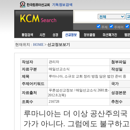
주제
주제어
현재위치 :
>
선교정보보기
HOME
작성자
관리자
첨부파일
자료구분
매일선교소식
작성일
제목
루마니아, 소규모 교회 정리 방침 담은 법안 준비 중
주제어키워드
국가
푸른섬선교정보 / 매일선교소식 2681호-
자료출처
성경본문
2012.8.2(목)
조회수
216728
추천수
루마니아는 더 이상 공산주의국
가가 아니다. 그럼에도 불구하고