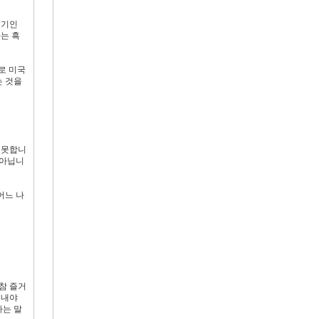
두기인
는 흑
로 미국
는 것을
 못합니
 아닙니
어느 나
참 즐거
끝내야
다는 말