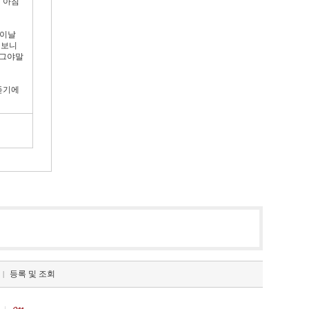
 아침
 이날
 보니
 그야말
듣기에
등록 및 조회
|