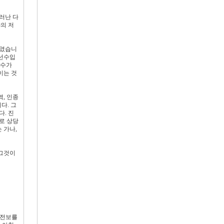
러난 다
의 저
수였습니
궁선수입
선수가
이는 것
, 인종
다. 그
. 진
로 상당
 가나,
 그것이
승전보를