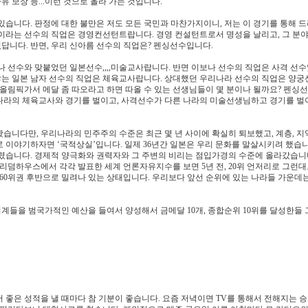
유 보장 등...이런 것으로 올라 가는 것입니다.
습니다. 판정에 대한 불만은 저도 모든 국민과 마찬가지이니, 저는 이 경기를 통해 드
이라는 선수의 직업은 경영컨선턴트랍니다. 경영 컨설턴트로서 명성을 날리고, 그 분야
있답니다. 반면, 우리 신아름 선수의 직업은? 펜싱선수입니다.
나 선수와 맞붙었던 일본선수,,,,미술교사랍니다. 반면 이보나 선수의 직업은 사격 선
지 않는 일본 남자 선수의 직업은 체육교사랍니다. 상대했던 우리나라 선수의 직업은 양
 올림픽가서 메달 좀 따오라고 하면 따올 수 있는 선생님들이 몇 분이나 될까요? 펜싱
나라의 체육교사와 경기를 벌이고, 사격선수가 다른 나라의 미술선생님하고 경기를 벌
니다만, 우리나라의 민주주의 수준은 최근 몇 년 사이에 확실히 퇴보했고, 계층, 지역
 이야기하자면 ‘국적상실’입니다. 일제 36년간 일본은 우리 문화를 말살시키려 했습니
렸습니다. 경제적 양극화와 권력자와 그 주변의 비리는 점입가경의 수준에 올라갔습니다
덤하우스에서 각각 발표한 세계 언론자유지수를 보면 5년 전, 20위 언저리로 그런대
60위권 후반으로 밀려나 있는 상태입니다. 우리보다 앞선 순위에 있는 나라들 가운데는
들을 범국가적인 예산을 들여서 양성해서 금메달 10개, 종합순위 10위를 달성한들
 좋은 성적을 낼 때마다 참 기분이 좋습니다. 요즘 저녁이면 TV를 통해서 전해지는 