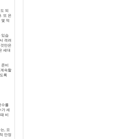
도 되
 또 은
 몇 억
 있습
서 격려
 것만은
은 세대
 준비
 계속할
하도록
선수를
수가 세
때 비
는, 요
적 안정