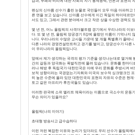
감과, 부패와 비리에 대한 사회의 자기 통제능력, 언론과 표현의 자
펜싱의 신아름 선수가 흘린 눈물로 국민들이 모두 마음 아파하고 있
른 면을 보고 싶습니다. 신아름 선수에게 이긴 독일의 하이데르만
서도 있고, 그래서 관련 분야에서 크고 작은 상을 수상한 경력도 
몇 년 전, 어느 올림픽의 사격더블트랩 경기에서 우리나라의 이보
다. 또 몇 년 전, 올림픽 양궁경기 8강에 올랐던 이름이 기억나
니다. 우리나라의 수많은 교사들 가운데 몇 개월 특별휴가 줄테니
다른 나라의 경영컨설턴트하고 경기를 벌이고, 양궁선수가 다른 
이 우리나라의 올림픽입니다.
앞에서 제가 생각하는 국격의 평가 기준을 생각나는대로 열거해 봤습
간의 갈등과 양극화는 폭발직전에 몰려 있습니다. 문화를 한마디로
러나 해방 후 독립국가 대한민국은 아예 우리 문화를 추방시켜 버
보적 성향이라는 국경없는기자회와 미국의 보수적 싱크탱크인 프리
히 높은 수준에 올라 있던 대한민국의 표현의 자유의 수준은 현재 
토고 같은 아프리카 후진국들도 있습니다.
이러한 판국에 소위 엘리트 체육이라는 이름으로 극소수의 운동기계
무슨 의미가 있을까요?
올림픽(나의 이야기)
초대형 방송사고 급수습하다
이런 저런 복잡한 이유와 논리가 있더라도 우리 선수가 올림픽에서