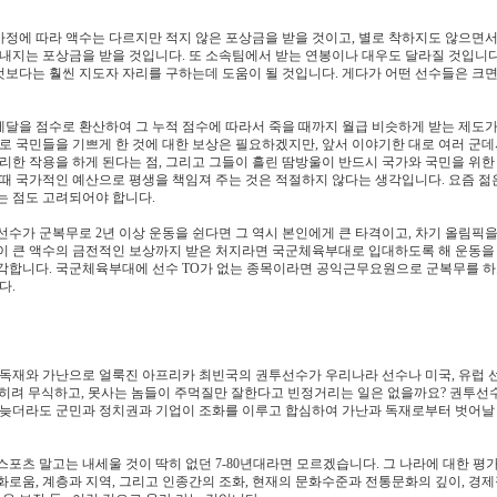
정에 따라 액수는 다르지만 적지 않은 포상금을 받을 것이고, 별로 착하지도 않으면서
내지는 포상금을 받을 것입니다. 또 소속팀에서 받는 연봉이나 대우도 달라질 것입니다.
 것보다는 훨씬 지도자 자리를 구하는데 도움이 될 것입니다. 게다가 어떤 선수들은 크면
달을 점수로 환산하여 그 누적 점수에 따라서 죽을 때까지 월급 비슷하게 받는 제도가
로 국민들을 기쁘게 한 것에 대한 보상은 필요하겠지만, 앞서 이야기한 대로 여러 군데
리한 작용을 하게 된다는 점, 그리고 그들이 흘린 땀방울이 반드시 국가와 국민을 위한
 때 국가적인 예산으로 평생을 책임져 주는 것은 적절하지 않다는 생각입니다. 요즘 젊
는 점도 고려되어야 합니다.
수가 군복무로 2년 이상 운동을 쉰다면 그 역시 본인에게 큰 타격이고, 차기 올림픽을
듯이 큰 액수의 금전적인 보상까지 받은 처지라면 국군체육부대로 입대하도록 해 운동을
생각합니다. 국군체육부대에 선수 TO가 없는 종목이라면 공익근무요원으로 군복무를 
다.
 독재와 가난으로 얼룩진 아프리카 최빈국의 권투선수가 우리나라 선수나 미국, 유럽 
히려 무식하고, 못사는 놈들이 주먹질만 잘한다고 빈정거리는 일은 없을까요? 권투선
 늦더라도 군민과 정치권과 기업이 조화를 이루고 합심하여 가난과 독재로부터 벗어날 
포츠 말고는 내세울 것이 딱히 없던 7-80년대라면 모르겠습니다. 그 나라에 대한 평가
로움, 계층과 지역, 그리고 인종간의 조화, 현재의 문화수준과 전통문화의 깊이, 경제