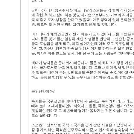
입니다.
굳이 국가에서 챙겨주지 않아도 메달리스트들은 각 협회의 재정 사
게 착한 척 하고 싶어 하는 몇몇 대기업으로부터도 거액의 격려금 
퇴 이후 지도자 생활을 한다고 했을 때, 아무 경력이 없이 은퇴한
원, 적으면 몇 천만 원짜리 CF제의도 받게 될 것입니다.
여기에다가 체육연금인가 뭔가 하는 제도가 있어서 그들이 받은 메
니다. 물론 몇 개월간 열심히 개인 사생활을 반납하고 연습한 공로
금과 포상금을 받게 되고, 이후 살아가는데 여러 모로 유무형의 유
아니고, 자신의 영광과 만족을 위해서 이기도 하다는 점을 감안할
들, 박사학위를 받고도 일자리를 못 구해 노는 사람들이 허다하다
게다가 남자들은 군대까지 빼줍니다. 물론 세계최고 기량을 가진 선
하는 국가로서도 난감한 일일 것입니다. 그러나 이미 앞서 말했
수 있도록 배려해 주는 것만으로도 충분한 혜택을 준 것이라고 
하고, 운동을 병행할 수 있는 근무지로 배정하는 것도 한 방법입니
국위선양이란?
혹자들은 국위선양을 이야기합니다. 글쎄요. 부패와 비리, 그리고
때려 눕히고 세계챔피언이 되었다고 한들, 국위선양이 될까요? 오
계챔피언 된다고 그 최빈국의 평가가 올라가는 것은 아닙니다. 좀
로소 올라갑니다.
스포츠의 성적으로 국력과 국격을 평가 받던 시절은 지났습니다. 스
즘 용어로 하면 국격은 민주주의의 수준, 시민사회의 성숙함과 조화