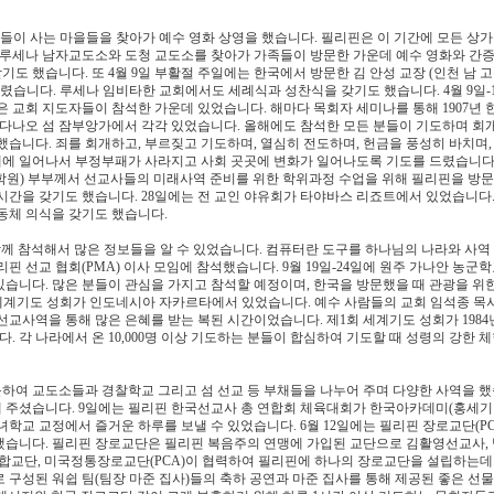
 교인들이 사는 마을들을 찾아가 예수 영화 상영을 했습니다. 필리핀은 이 기간에 모든 상가
 루세나 남자교도소와 도청 교도소를 찾아가 가족들이 방문한 가운데 예수 영화와 간증
기도 했습니다. 또 4월 9일 부활절 주일에는 한국에서 방문한 김 안성 교장 (인천 남 
렸습니다. 루세나 임비타한 교회에서도 세례식과 성찬식을 갖기도 했습니다. 4월 9일-
 교회 지도자들이 참석한 가운데 있었습니다. 해마다 목회자 세미나를 통해 1907년 
민다나오 섬 잠부앙가에서 각각 있었습니다. 올해에도 참석한 모든 분들이 기도하며 회
습니다. 죄를 회개하고, 부르짖고 기도하며, 열심히 전도하며, 헌금을 풍성히 바치며,
세계에 일어나서 부정부패가 사라지고 사회 곳곳에 변화가 일어나도록 기도를 드렸습니다.
학대학원) 부부께서 선교사들의 미래사역 준비를 위한 학위과정 수업을 위해 필리핀을 방
시간을 갖기도 했습니다. 28일에는 전 교인 야유회가 타야바스 리죠트에서 있었습니다.
동체 의식을 갖기도 했습니다.
함께 참석해서 많은 정보들을 알 수 있었습니다. 컴퓨터란 도구를 하나님의 나라와 사역
핀 선교 협회(PMA) 이사 모임에 참석했습니다. 9월 19일-24일에 원주 가나안 농군학
있습니다. 많은 분들이 관심을 가지고 참석할 예정이며, 한국을 방문했을 때 관광을 위
2회 세계기도 성회가 인도네시아 자카르타에서 있었습니다. 예수 사람들의 교회 임석종 목
교사역을 통해 많은 은혜를 받는 복된 시간이었습니다. 제1회 세계기도 성회가 1984
각 나라에서 온 10,000명 이상 기도하는 분들이 합심하여 기도할 때 성령의 강한 
문하여 교도소들과 경찰학교 그리고 섬 선교 등 부채들을 나누어 주며 다양한 사역을 했
 해 주셨습니다. 9일에는 필리핀 한국선교사 총 연합회 체육대회가 한국아카데미(홍세기
학교 교정에서 즐거운 하루를 보낼 수 있었습니다. 6월 12일에는 필리핀 장로교단(PC
석했습니다. 필리핀 장로교단은 필리핀 복음주의 연맹에 가입된 교단으로 김활영선교사,
 통합교단, 미국정통장로교단(PCA)이 협력하여 필리핀에 하나의 장로교단을 설립하는데
 구성된 워쉽 팀(팀장 마준 집사)들의 축하 공연과 마준 집사를 통해 제공된 좋은 선