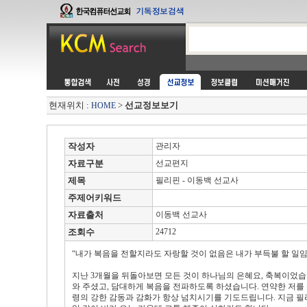
현재위치 :
>
선교정보보기
HOME
작성자
관리자
자료구분
선교편지
제목
필리핀 - 이동백 선교사
주제어키워드
자료출처
이동백 선교사
조회수
24712
“내가 복음을 전할지라도 자랑할 것이 없음은 내가 부득불 할 일임이
지난 3개월을 뒤돌아보면 모든 것이 하나님의 은혜요, 축복이었습니
와 주셨고, 담대하게 복음을 전파하도록 하셨습니다. 연약한 저를
령의 강한 감동과 감화가 항상 넘치시기를 기도드립니다. 지금 필