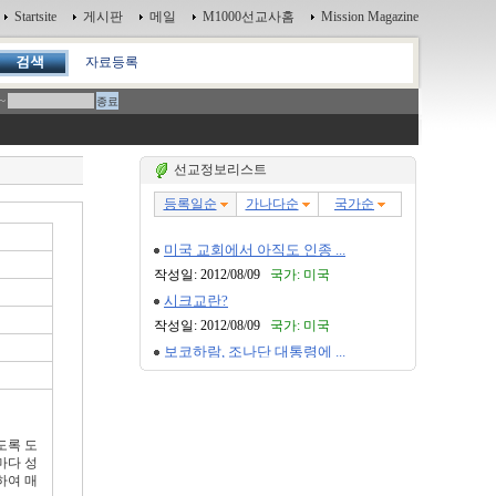
Startsite
게시판
메일
M1000선교사홈
Mission Magazine
자료등록
~
선교정보리스트
도록 도
마다 성
하여 매