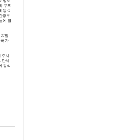
과 성도
와 구조
 등 G
교단총무
날에 말
-27일
한국 가
해 주시
. 단체
에 참석