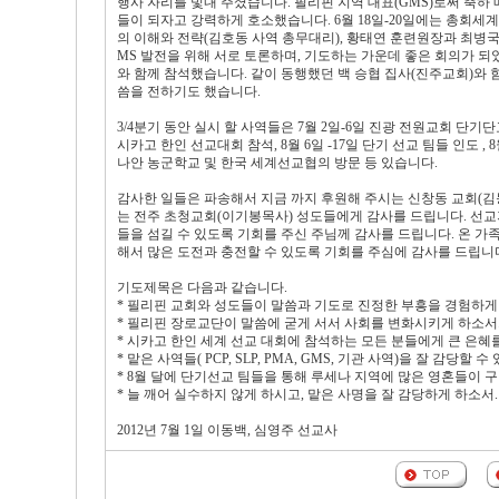
행사 자리를 빛내 주셨습니다. 필리핀 지역 대표(GMS)로써 축하
들이 되자고 강력하게 호소했습니다. 6월 18일-20일에는 총회세
의 이해와 전략(김호동 사역 총무대리), 황태연 훈련원장과 최병국 
MS 발전을 위해 서로 토론하며, 기도하는 가운데 좋은 회의가 되었
와 함께 참석했습니다. 같이 동행했던 백 승협 집사(진주교회)와
씀을 전하기도 했습니다.
3/4분기 동안 실시 할 사역들은 7월 2일-6일 진광 전원교회 단기단교,
시카고 한인 선교대회 참석, 8월 6일 -17일 단기 선교 팀들 인도 , 8월
나안 농군학교 및 한국 세계선교협의 방문 등 있습니다.
감사한 일들은 파송해서 지금 까지 후원해 주시는 신창동 교회(김
는 전주 초청교회(이기봉목사) 성도들에게 감사를 드립니다. 선교
들을 섬길 수 있도록 기회를 주신 주님께 감사를 드립니다. 온 가족
해서 많은 도전과 충전할 수 있도록 기회를 주심에 감사를 드립니
기도제목은 다음과 같습니다.
* 필리핀 교회와 성도들이 말씀과 기도로 진정한 부흥을 경험하게
* 필리핀 장로교단이 말씀에 굳게 서서 사회를 변화시키게 하소서
* 시카고 한인 세계 선교 대회에 참석하는 모든 분들에게 큰 은혜
* 맡은 사역들( PCP, SLP, PMA, GMS, 기관 사역)을 잘 감당할
* 8월 달에 단기선교 팀들을 통해 루세나 지역에 많은 영혼들이 
* 늘 깨어 실수하지 않게 하시고, 맡은 사명을 잘 감당하게 하소서.
2012년 7월 1일 이동백, 심영주 선교사