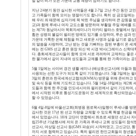
일 같이 비가 오는 가운데 교통 체증이 심하기도 합니다.
지난 2/4분기 동안 실시한 사역들은 4월 2-7일 고난 주간 동안
고 가족들이 함께 모이는 명절이기도 합니다. 특히 성 금요일에는
해 우리 죄 때문에 십자가에 목 박힌 주님을 생각하며 큰 감동을 받
교)과 함께 루세나 여자 교도소를 방문하여 부활절 주일 예배를 드
는 제7차 동남아시아 목회자세미나가 마카티 팔라스 호텔에서 많은
휩쓴 성령의 불길이 필리핀 땅에도 있기를 소망하며, 루숀 섬과 
가운데 거룩한 은혜 체험을 하고 새로운 사명과 삶을 살기로 결심했
의 말씀을 사랑하며, 고난 받는 것을 기뻐하는 참된 부흥이 온 
에는 전 GMS 선교 훈련 원장 되신 박 시경 박사(그레이스 신
다. 총회세계선교사들이 함께 모여 서로 격려하며 교제하는 좋은 
한 물가에서 같이 지내며 성도들과 교제를 통해 한 가족이라는 공
5월 1일에는 사이버 경건 생활 세미나 (배상호선교사)에 아들과 
사용되는 선한 도구가 되도록 같이 기도했습니다. 5월 3일에는 필리
3일의 훈련과 한국세계선교협의(KWMA) 방문을 위해 준비하고 
및 숙식 등을 위해 기도하고 있습니다. 5월 14일-18일에는 제
도들과 함께 한 주간을 인도네시아와 필리핀에서 같이 기도하며, 선
에서 시작된 이후로 통성기도운동이 전 세계적으로 확산되었습니다. 
할 수 있었습니다.
6월 4일-8일에 바울선교회(최병용 원로목사)일행이 루세나를 방
감사한 것은 17년 된 선교 차량을 교체할 수 있도록 특별 헌금을
에서 있었습니다. 18개 교단이 연합해서 최초로 세웠던 선교사 자녀
립25주년 기념행사에 저의 온 가족과 루세나 교회 성도들이 참
선교사, 여상일 선교사 등(GMS 파송)이 시작하였고, 고신교단,
까지 서로 협력하고 있습니다. 특히 필리핀 한인교회들의 청년들로