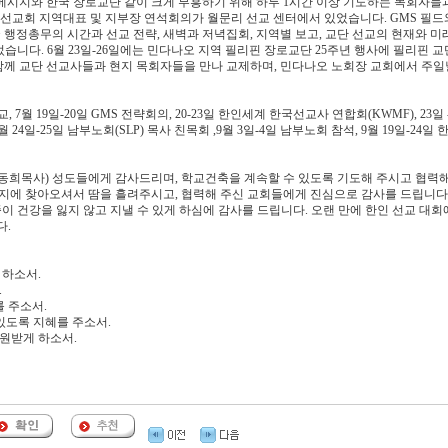
 메시지와 한국 장로교단 같이 크게 부흥하기 위해 하루 1시간 이상 기도하는 목회자들
계선교회 지역대표 및 지부장 연석회의가 월문리 선교 센터에서 있었습니다. GMS 필드
행정총무의 시간과 선교 전략, 새벽과 저녁집회, 지역별 보고, 교단 선교의 현재와 미래
습니다. 6월 23일-26일에는 민다나오 지역 필리핀 장로교단 25주년 행사에 필리핀 
 함께 교단 선교사들과 현지 목회자들을 만나 교제하며, 민다나오 노회장 교회에서 주일
 7월 19일-20일 GMS 전략회의, 20-23일 한인세계 한국선교사 연합회(KWMF), 23일 
 24일-25일 남부노회(SLP) 목사 친목회 ,9월 3일-4일 남부노회 참석, 9월 19일-24일 
동희목사) 성도들에게 감사드리며, 학교건축을 계속할 수 있도록 기도해 주시고 협력
지에 찾아오셔서 땀을 흘려주시고, 협력해 주신 교회들에게 진심으로 감사를 드립니다
이 건강을 잃지 않고 지낼 수 있게 하심에 감사를 드립니다. 오랜 만에 한인 선교 대회
다.
 하소서.
.
를 주소서.
 수 있도록 지혜를 주소서.
구원받게 하소서.