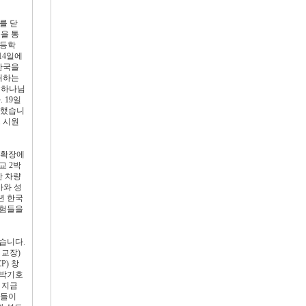
를 닫
을 통
고등학
14일에
한국을
개하는
 하나님
 19일
문했습니
 시원
 확장에
교 2박
한 차량
사와 성
년 한국
체험들을
습니다.
 교장)
P) 창
 박기호
 지금
물들이