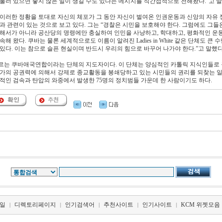
머물러 있으면 좋지 않은 일이 생길 수도 있다는 메시지를 직간접적으로 전해왔다.”고 말
 이러한 정황을 토대로 자신의 체포가 그 동안 자신이 벌여온 인권운동과 신앙의 자유
과 관련이 있는 것으로 보고 있다. 그는 “경찰은 시민을 보호해야 한다. 그럼에도 그들
위해서가 아니라 공산당의 명령에만 충실하여 인민을 사냥하고, 학대하고, 평화적인 운
속해 왔다. 쿠바는 물론 세계적으로도 이름이 알려진 Ladies in White 같은 단체도 큰 
있다. 이는 참으로 슬픈 현실이며 반드시 우리의 힘으로 바꾸어 나가야 한다.”고 말했다
르는 쿠바애국연합이라는 단체의 지도자이다. 이 단체는 양심적인 카톨릭 지식인들로
국가의 공권력에 의해서 강제로 종교활동을 봉쇄당하고 있는 시민들의 권리를 되찾는 일
대대적인 검속과 탄압의 와중에서 발생한 75명의 정치범들 가운데 한 사람이기도 하다.
일
디렉토리페이지
인기검색어
추천사이트
인기사이트
KCM 위젯모음
|
|
|
|
|