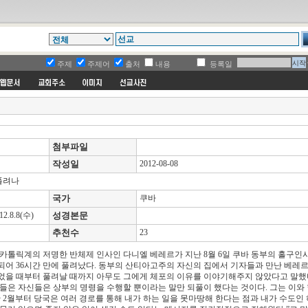
주제
주제어
출처
내용
등록일
첨부파일
작성일
2012-08-08
풀려나
국가
쿠바
.8.8(수)
성경본문
추천수
23
 카톨릭계의 저명한 반체제 인사인 다니엘 베레르가 지난 8월 6일 쿠바 동부의 홀구인
되어 36시간 만에 풀려났다. 동부의 산티아고주의 자신의 집에서 기자들과 만난 베레르
었을 때부터 풀려날 때까지 아무도 그에게 체포의 이유를 이야기해주지 않았다고 말했다
그들은 자신들은 상부의 명령을 수행할 뿐이라는 말만 되풀이 했다는 것이다. 그는 이와
난 2월부터 당국은 여러 경로를 통해 내가 하는 일을 못마땅해 한다는 점과 내가 수도인