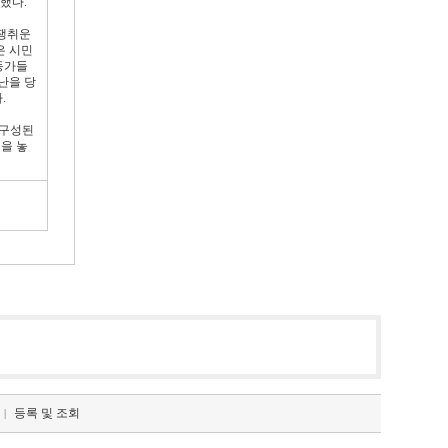
했다.
 쟁취운
은 시민
동가들
수난을 당
.
 구성된
을 놓
등록 및 조회
|