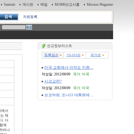
Startsite
게시판
메일
M1000선교사홈
Mission Magazine
자료등록
~
선교정보리스트
시에서
는 체
. 다
 함께
 하바나