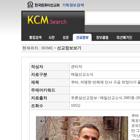
현재위치 :
>
선교정보보기
HOME
작성자
관리자
자료구분
매일선교소식
제목
쿠바, 저명한 반체제 인사 구금 되었다가 
주제어키워드
자료출처
푸른섬선교정보 / 매일선교소식 2685호-2012
조회수
19552
쿠바
체포
포되
만 
“지