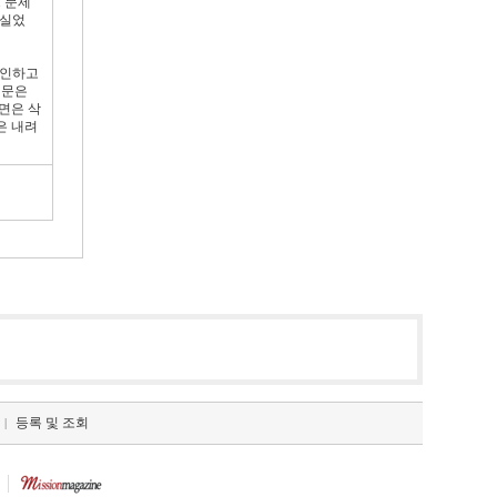
 문제
 실었
확인하고
신문은
면은 삭
은 내려
등록 및 조회
|