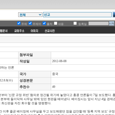
주제
주제어
출처
내용
등록일
첨부파일
작성일
2012-08-08
당하는 언론
국가
중국
.8.8(수)
성경본문
추천수
49
터 '신문 규정 위반' 혐의로 정간될 위기에 놓였다고 홍콩 언론들이 7일 보도했다. 
 본부에 들이닥쳐 사무실 밖에 있던 현판을 떼어냈다. 베이징시는 앞서 지난 4일 경제
 최신판을 자진 회수할 것을 명령했다.
간 이후 줄곧 베이징에 사무실을 두고 보도해왔던 점을 감안할 때 '등록 지역 보도' 규정