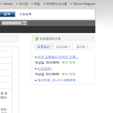
Startsite
게시판
메일
M1000선교사홈
Mission Magazine
자료등록
~
선교정보리스트
홍콩 명
관찰보
 위반