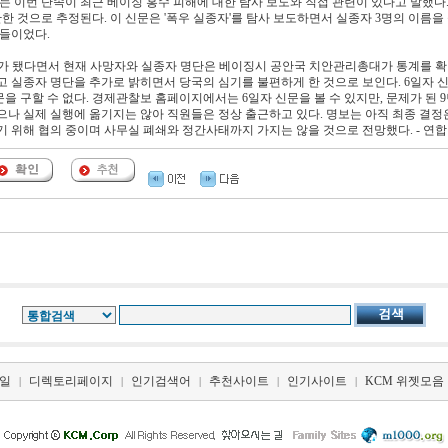
는 이번 단속이 최근 베이징 홍수 피해에 대한 탐사 보도와 직접 관련이 있다고 말했다.
관한 것으로 추정된다. 이 신문은 '폭우 실종자'를 탐사 보도하면서 실종자 3명의 이름을
람들이었다.
단어가 됐다면서 현재 사망자와 실종자 명단은 베이징시 공안국 치안관리총대가 통계를 
고 실종자 명단을 추가로 밝히면서 당국의 심기를 불편하게 한 것으로 보인다. 6일자 
 구할 수 없다. 경제관찰보 홈페이지에서는 6일자 신문을 볼 수 있지만, 문제가 된 9
으나 실제 실행에 옮기지는 않아 직원들은 정상 출근하고 있다. 명보는 아직 최종 결정
 위해 협의 중이며 사무실 폐쇄와 정간사태까지 가지는 않을 것으로 전망했다. - 연합
일
디렉토리페이지
인기검색어
추천사이트
인기사이트
KCM 위젯모음
|
|
|
|
|