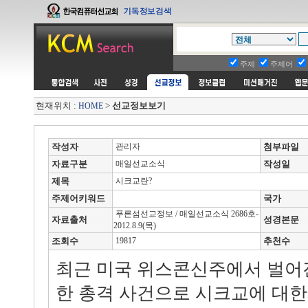
주제
주제어
현재위치 :
>
선교정보보기
HOME
작성자
관리자
첨부파일
자료구분
매일선교소식
작성일
제목
시크교란?
주제어키워드
국가
푸른섬선교정보 / 매일선교소식 2686호-
자료출처
성경본문
2012.8.9(목)
조회수
19817
추천수
최근 미국 위스콘신주에서 벌어
한 총격 사건으로 시크교에 대한