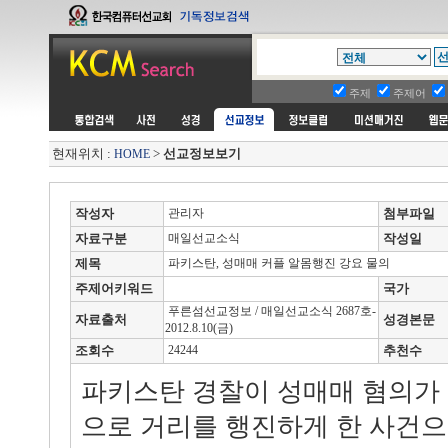
주제
주제어
현재위치 :
>
선교정보보기
HOME
작성자
관리자
첨부파일
자료구분
매일선교소식
작성일
제목
파키스탄, 성매매 커플 알몸행진 강요 물의
주제어키워드
국가
푸른섬선교정보 / 매일선교소식 2687호-
자료출처
성경본문
2012.8.10(금)
조회수
24244
추천수
파키스탄 경찰이 성매매 혐의가
으로 거리를 행진하게 한 사건으