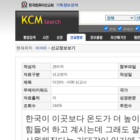
주제
주제어
현재위치 :
>
선교정보보기
HOME
작성자
관리자
첨부파일
자료구분
선교편지
작성일
제목
미얀마 - 이00 선교사
주제어키워드
국가
자료출처
이
성경본문
조회수
24456
추천수
한국이 이곳보다 온도가 더 높이
힘들어 하고 계시는데 그래도 말