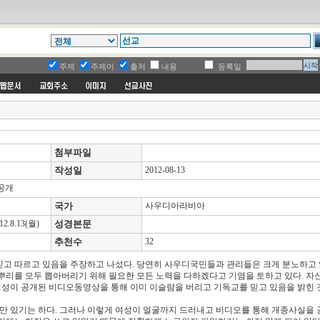
주제
주제어
출처
내용
등록일
첨부파일
작성일
2012-08-13
 공개
국가
사우디아라비아
8.13(월)
성경본문
추천수
32
믿고 따르고 있음을 주장하고 나섰다. 당연히 사우디국민들과 관리들은 크게 분노하고 
뿌리를 모두 뽑아버리기 위해 필요한 모든 노력을 다하겠다고 기염을 토하고 있다. 자
여성이 공개된 비디오동영상을 통해 이미 이슬람을 버리고 기독교를 믿고 있음을 밝힌 
 있기는 하다. 그러나 이렇게 여성이 얼굴까지 드러내고 비디오를 통해 개종사실을