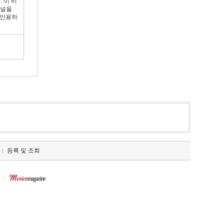
 이 비
터널을
 인용하
등록 및 조회
|