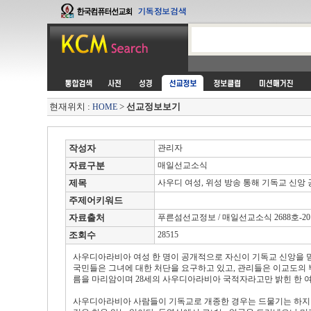
현재위치 :
>
선교정보보기
HOME
작성자
관리자
자료구분
매일선교소식
제목
사우디 여성, 위성 방송 통해 기독교 신앙
주제어키워드
자료출처
푸른섬선교정보 / 매일선교소식 2688호-2012.
조회수
28515
사우디아라비아 여성 한 명이 공개적으로 자신이 기독교 신앙을 
국민들은 그녀에 대한 처단을 요구하고 있고, 관리들은 이교도의 
름을 마리암이며 28세의 사우디아라비아 국적자라고만 밝힌 한 
사우디아라비아 사람들이 기독교로 개종한 경우는 드물기는 하지만