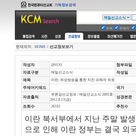
주제
주제어
현재위치 :
>
선교정보보기
HOME
작성자
관리자
첨부파일
자료구분
매일선교소식
작성일
제목
이란, 위성방송을 통한 지진 피해자 위로
주제어키워드
국가
푸른섬선교정보 / 매일선교소식 2691호-
자료출처
성경본문
2012.8.17(금)
조회수
26333
추천수
이란 북서부에서 지난 주말 발생
으로 인해 이란 정부는 결국 