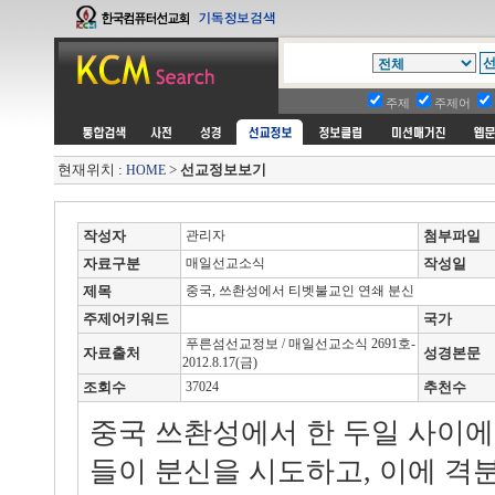
주제
주제어
현재위치 :
>
선교정보보기
HOME
작성자
관리자
첨부파일
자료구분
매일선교소식
작성일
제목
중국, 쓰촨성에서 티벳불교인 연쇄 분신
주제어키워드
국가
푸른섬선교정보 / 매일선교소식 2691호-
자료출처
성경본문
2012.8.17(금)
조회수
37024
추천수
중국 쓰촨성에서 한 두일 사이에
들이 분신을 시도하고, 이에 격