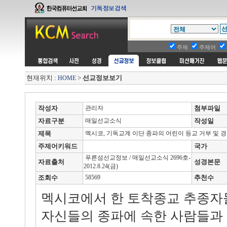
주제
주제어
현재위치 :
>
선교정보보기
HOME
작성자
관리자
첨부파일
자료구분
매일선교소식
작성일
제목
멕시코, 기독교계 이단 종파의 어린이 등교 거부 및 
주제어키워드
국가
푸른섬선교정보 / 매일선교소식 2696호-
자료출처
성경본문
2012.8.24(금)
조회수
58569
추천수
멕시코에서 한 토착종교 추종자
자신들의 종파에 속한 사람들과