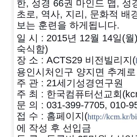
한, 성경 66권 마인드 맵, 
초로, 역사, 지리, 문화적 
보는 훈련을 하게됩니다.
일 시 : 2015년 12월 14일(월)
숙식함)
장 소 : ACTS29 비전빌리지(
용인시처인구 양지면 추계로 
주 관 : 21세기성경연구원
주 최 : 한국컴퓨터선교회(kcm
문 의 : 031-399-7705, 010
접 수 : 홈페이지(
http://kcm.kr/b
에 작성 후 선입금