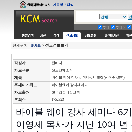
주제
주제어
현재위치 :
>
선교정보보기
HOME
작성자
관리자
자료구분
선교단체소식
제목
바이블 웨이 강사 세미나 6기 모집(선착순 60명)
주제어키워드
바이블웨이 강사세미나
자료출처
한국컴퓨터선교회
조회수
1752323
바이블 웨이 강사 세미나 6기
이영제 목사가 지난 10여 년