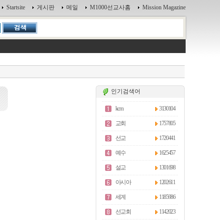
Startsite
게시판
메일
M1000선교사홈
Mission Magazine
인기검색어
kcm
3130104
교회
1757805
선교
1720441
예수
1625457
설교
1301698
아시아
1202611
세계
1185986
선교회
1142023