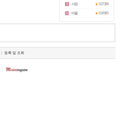
사랑
1127269
바울
1116185
등록 및 조회
|