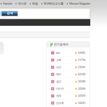
Startsite
게시판
메일
M1000선교사홈
Mission Magazine
인기검색어
kcm
3130092
교회
1757794
선교
1720431
예수
1625450
설교
1301689
아시아
1202604
세계
1185979
선교회
1142013