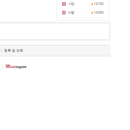
사랑
1127262
바울
1116181
등록 및 조회
|