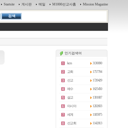
Startsite
게시판
메일
M1000선교사홈
Mission Magazine
인기검색어
kcm
3130090
교회
1757794
선교
1720429
예수
1625450
설교
1301687
아시아
1202603
세계
1185975
선교회
1142013