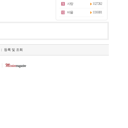
사랑
1127262
바울
1116181
등록 및 조회
|