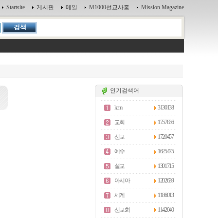
Startsite
게시판
메일
M1000선교사홈
Mission Magazine
인기검색어
kcm
3130138
교회
1757836
선교
1720457
예수
1625475
설교
1301715
아시아
1202639
세계
1186013
선교회
1142040