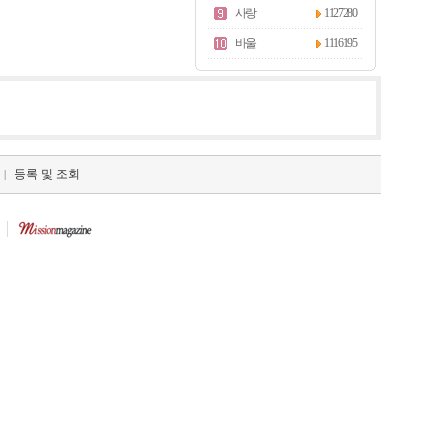
사랑
1127280
바울
1116195
등록 및 조회
|