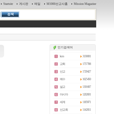
Startsite
게시판
메일
M1000선교사홈
Mission Magazine
인기검색어
kcm
3130081
교회
1757788
선교
1720427
예수
1625450
설교
1301687
아시아
1202601
세계
1185971
선교회
1142011