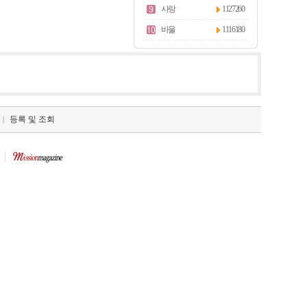
사랑
1127260
바울
1116180
등록 및 조회
|