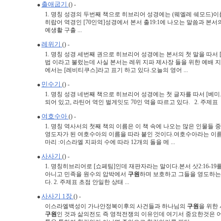
출애굽기
() -
1. 명칭 성경의 두번째 책으로 히브리어 성경에는 (웨엘레 쉐모드)
히랍어 역경인 [70인역]성경에서 본서 출19:1에 나오는 말씀과 본서
예생활 구출 ...
레위기
() -
1. 명칭 성경 세번째 권으로 히브리어 성경에는 본서의 첫 말을 따서
법 이라고 불렀는데 사실 본서는 레위 지파 제사장 들을 위한 예배 
에서는 [레비티쿠스]라고 표기 하고 있다.오늘의 영어 ...
민수기
() -
1. 명칭 성경 네번째 책으로 히브리어 성경에는 첫 글자를 따서 [베
되어 있고, 라틴어 역인 벌게잇도 70인 역을 따르고 있다. 2. 주제표 초점 구
여호수아
() -
1. 명칭 역사서의 첫째 책의 이름은 이 책 속에 나오는 많은 인물들
영도자가 된 여호수아의 이름을 따라 붙인 것이다.여호수아라는 이
마리 :이스라엘 지파의 수에 따라 12개의 돌을 메 ...
사사기
() -
1. 명칭히브리어로 [쇼페팀]인데 재판자라는 말이다.본서 삿2:16-1
아니고 민족을 원수의 압박에서
구원
하며 보호하고 그들을 영도하는
다. 2. 주제표 초점 안일한 상태 ...
사사기 1장
() -
이스라엘백성이 가나안정복이후의 사건들과 하나님의
구원
을 위한
구원
인 것과 삶의전도 즉 영적전쟁의 이유인데 여기서 중요한것은 