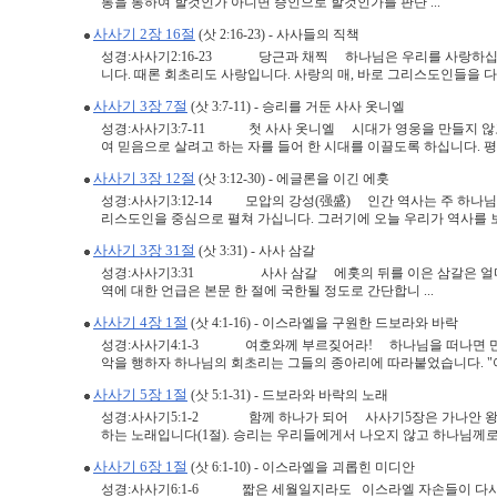
통을 통하여 할것인가 아니면 증인으로 할것인가를 판단 ...
사사기 2장 16절
(삿 2:16-23) - 사사들의 직책
성경:사사기2:16-23 당근과 채찍 하나님은 우리를 사랑하십니
니다. 때론 회초리도 사랑입니다. 사랑의 매, 바로 그리스도인들을 다루
사사기 3장 7절
(삿 3:7-11) - 승리를 거둔 사사 옷니엘
성경:사사기3:7-11 첫 사사 옷니엘 시대가 영웅을 만들지 않고
여 믿음으로 살려고 하는 자를 들어 한 시대를 이끌도록 하십니다. 평소
사사기 3장 12절
(삿 3:12-30) - 에글론을 이긴 에훗
성경:사사기3:12-14 모압의 강성(强盛) 인간 역사는 주 하나
리스도인을 중심으로 펼쳐 가십니다. 그러기에 오늘 우리가 역사를 보
사사기 3장 31절
(삿 3:31) - 사사 삼갈
성경:사사기3:31 사사 삼갈 에훗의 뒤를 이은 삼갈은 얼마동
역에 대한 언급은 본문 한 절에 국한될 정도로 간단합니 ...
사사기 4장 1절
(삿 4:1-16) - 이스라엘을 구원한 드보라와 바락
성경:사사기4:1-3 여호와께 부르짖어라! 하나님을 떠나면 만사
악을 행하자 하나님의 회초리는 그들의 종아리에 따라붙었습니다. "여호
사사기 5장 1절
(삿 5:1-31) - 드보라와 바락의 노래
성경:사사기5:1-2 함께 하나가 되어 사사기5장은 가나안 왕 
하는 노래입니다(1절). 승리는 우리들에게서 나오지 않고 하나님께로부터
사사기 6장 1절
(삿 6:1-10) - 이스라엘을 괴롭힌 미디안
성경:사사기6:1-6 짧은 세월일지라도 이스라엘 자손들이 다시