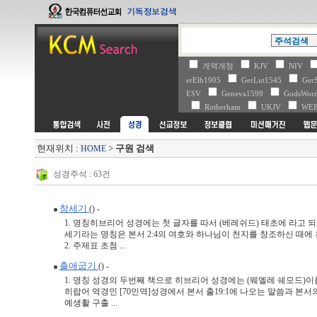
개역개정
KJV
NIV
erElb1905
GerLut1545
Ger
ESV
Geneva1599
GodsWo
Rotherham
UKJV
WE
현재위치 :
>
구원 검색
HOME
성경주석 : 63건
창세기
() -
1. 명칭히브리어 성경에는 첫 글자를 따서 (베레쉬드) 태초에 라고 
세기라는 명칭은 본서 2:4의 여호와 하나님이 천지를 창조하신 때에
2. 주제표 초첨 ...
출애굽기
() -
1. 명칭 성경의 두번째 책으로 히브리어 성경에는 (웨엘레 쉐모드)
히랍어 역경인 [70인역]성경에서 본서 출19:1에 나오는 말씀과 본서
예생활 구출 ...