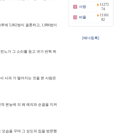
11272
사랑
74
11161
바울
92
 5,962쌍이 결혼하고, 1,986쌍이
[배너등록]
수전노가 그 소리를 등고 귀가 번쩍 뛰
서 사과 가 떨어지는 것을 본 사람은
적 본능에 의 해 예의와 순결을 지켜
 모습을 꾸며 그 성도의 집을 방문했