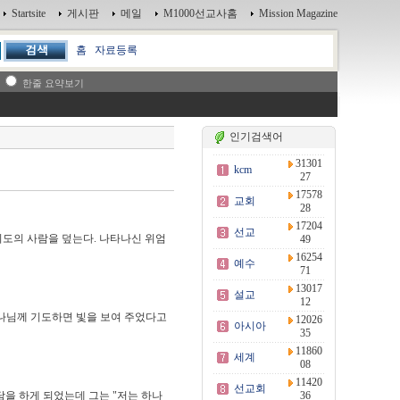
Startsite
게시판
메일
M1000선교사홈
Mission Magazine
홈
자료등록
한줄 요약보기
인기검색어
31301
kcm
27
17578
교회
28
17204
선교
기도의 사람을 덮는다. 나타나신 위엄
49
16254
예수
71
13017
설교
12
나님께 기도하면 빛을 보여 주었다고
12026
아시아
35
11860
세계
08
11420
선교회
을 하게 되었는데 그는 "저는 하나
36