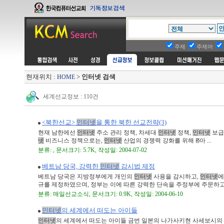
주제
주제어
현재위치 :
>
인터넷 검색
HOME
세계선교정보 : 110건
<북한선교>
인터넷
을 통한 북한 선교전략(3)
현재 남한에선
인터넷
주소 관리 정책, 차세대
인터넷
정책,
인터넷
보급
넷
비즈니스 정책으로는,
인터넷
산업의 경쟁력 강화를 위해 ꡐ아 ...
분류: , 문서크기: 5.7K, 작성일: 2004-07-02
베트남 당국, 강력한
인터넷
감시법 제정
베트남 당국은 지방정부에게 개인의
인터넷
사용을 감시하고,
인터넷
에
규를 제정하였으며, 정부는 이에 따른 강력한 단속을 주정부에 주문하고 있다
분류: 매일선교소식, 문서크기: 0.9K, 작성일: 2004-06-10
인터넷
의 세계에서 떠도는 아이들
인터넷
의 세계에서 떠도는 아이들 금번 일본의 나가사키현 사세보시의