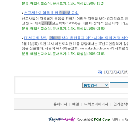
분류: 매일선교소식, 문서크기: 1.3K, 작성일: 2003-11-24
선교제한지역을 위한
인터넷
교회
선교사들이 자유롭게 복음을 전하기 어려운 지역을 보다 효과적으로 
고 있다. 세계
인터넷
선교학회(SWIM)은 이른 바 창의적 접근지역이라고도
분류: 매일선교소식, 문서크기: 1.4K, 작성일: 2003-08-06
IT 선교회 창립,
인터넷
상의 음란물과 이단 사이비와의 전쟁 선
5월 1일(목) 오전 11시 여전도회관 14층 강당에서는 IT선교연합회가
쟁을 선포했다. 서균석 목사(하늘교회, www.skychurch.co.kr)의 사회로 열린
분류: 매일선교소식, 문서크기: 1.7K, 작성일: 2003-05-03
[
][
][
][
][
][
6
1
2
3
4
5
홈페이지
메일
디렉토리페이지
인기검색
|
|
|