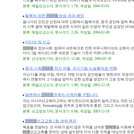
기도를 촉구하기 위한 온라인 사역이 새롭게 시작되었다. 카나다에 본부를 
분류: 매일선교소식, 문서크기: 1.7K, 작성일: 2004-03-01
탈북자 위한
인터넷
방송 개국 예정
잘나가던 인민군 선전대 대위 신분에서 탈북자로, 중국 공안에 잡혀 북
의 사투 끝에 재탈북에 성공한 드라마 같은 인생의 주인공 김성민 (41)씨. 그
분류: 매일선교소식, 문서크기: 2.2K, 작성일: 2004-02-08
미디어 와 선교
인터넷
과 정보사회: 컴퓨터 네트워크로 인한 커뮤니케이션과 교회의 선교
이다. [빌 게이츠] 서론 새로운 기술이 기존의 커뮤니케이션 ...
분류: 선교정보기타, 문서크기: 12.4K, 작성일: 2004-01-30
중국 기독
인터넷
작가 커플, 국가기밀 누설혐의로 연행
지난 11월 26일 아침, 적어도 10명 이상의 공안원들이 북한과의 국경
즉시 연행되어 그 다음날 밤까지 강한 심문을 받았다가 그로 인해 건강이 악
분류: 매일선교소식, 문서크기: 1.0K, 작성일: 2003-12-18
일본에서
인터넷
관계의 사역자를 구합니다.
저는 아시아선교회라고하는 예수전도단과 밀접히 일하고있는 작은 선교
잡고있으며, Tentmaking을 위주로 교회개척과 훈련, 그리고 아시아로 선교동
분류: 선교정보기타, 문서크기: 0.6K, 작성일: 2003-12-18
인터넷
선교교회 2호 개척 추진
복음을 전달하는 것 자체가 쉽지 않은 지역을 상대로
인터넷
을 이용해
터넷
선교교회를 온라인 상에 설치한데 이어 다른 지역을 대상으로 외연을 