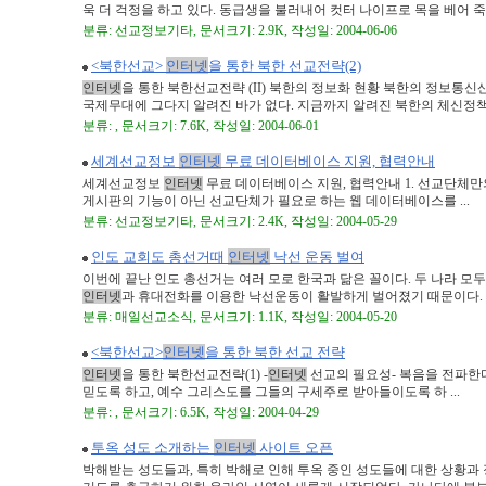
욱 더 걱정을 하고 있다. 동급생을 불러내어 컷터 나이프로 목을 베어 죽인 
분류: 선교정보기타, 문서크기: 2.9K, 작성일: 2004-06-06
<북한선교>
인터넷
을 통한 북한 선교전략(2)
인터넷
을 통한 북한선교전략 (II) 북한의 정보화 현황 북한의 정보통신
국제무대에 그다지 알려진 바가 없다. 지금까지 알려진 북한의 체신정책 .
분류: , 문서크기: 7.6K, 작성일: 2004-06-01
세계선교정보
인터넷
무료 데이터베이스 지원, 협력안내
세계선교정보
인터넷
무료 데이터베이스 지원, 협력안내 1. 선교단체
게시판의 기능이 아닌 선교단체가 필요로 하는 웹 데이터베이스를 ...
분류: 선교정보기타, 문서크기: 2.4K, 작성일: 2004-05-29
인도 교회도 총선거때
인터넷
낙선 운동 벌여
이번에 끝난 인도 총선거는 여러 모로 한국과 닮은 꼴이다. 두 나라 모
인터넷
과 휴대전화를 이용한 낙선운동이 활발하게 벌어졌기 때문이다. 이 
분류: 매일선교소식, 문서크기: 1.1K, 작성일: 2004-05-20
<북한선교>
인터넷
을 통한 북한 선교 전략
인터넷
을 통한 북한선교전략(1) -
인터넷
선교의 필요성- 복음을 전파한
믿도록 하고, 예수 그리스도를 그들의 구세주로 받아들이도록 하 ...
분류: , 문서크기: 6.5K, 작성일: 2004-04-29
투옥 성도 소개하는
인터넷
사이트 오픈
박해받는 성도들과, 특히 박해로 인해 투옥 중인 성도들에 대한 상황