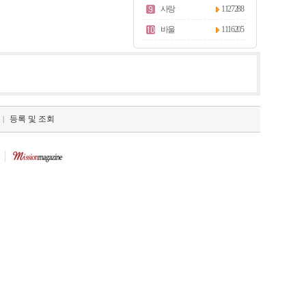
사랑
1127288
바울
1116205
등록 및 조회
|