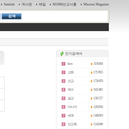
Startsite
게시판
메일
M1000선교사홈
Mission Magazine
인기검색어
kcm
3130166
교회
1757855
선교
1720470
예수
1625481
설교
1301727
아시아
1202656
세계
1186019
선교회
1142049