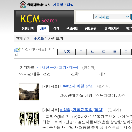
현재위치 :
>
사전보기
HOME
사전 (기타자료) : 157
A-Z
ㄱ
ㄴ
ㄷ
ㄹ
ㅁ
건
○ [사전 목차 고리 - 대문]
[기타자료]
(관리자)
>> 사전 대문 : 성경 신학 세계 ...
1960년대 파월 장병
[기타자료]
(관리자)
1960년대 파월 장병 >> 목차고리 : 사진
○ 성회, 기독교 집회 [목차]
[기타자료]
(관리자)
피얼스(Bob Pierce)목사가 6.25동란 전년에 내한
최함으로 약 2만명의 결신자를 내었음은 상당한 성과였다.
am) 목사는 1952년 12월동란 중에 찾아와 부산에서 집회