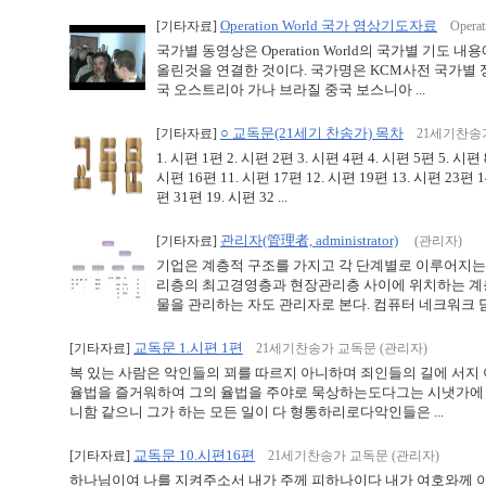
Operation World 국가 영상기도자료
[기타자료]
Opera
국가별 동영상은 Operation World의 국가별 기도 내용
올린것을 연결한 것이다. 국가명은 KCM사전 국가별
국 오스트리아 가나 브라질 중국 보스니아 ...
○ 교독문(21세기 찬송가) 목차
[기타자료]
21세기찬송
1. 시편 1편 2. 시편 2편 3. 시편 4편 4. 시편 5편 5. 시편 
시편 16편 11. 시편 17편 12. 시편 19편 13. 시편 23편 1
편 31편 19. 시편 32 ...
관리자(管理者, administrator)
[기타자료]
(관리자)
기업은 계층적 구조를 가지고 각 단계별로 이루어지는 
리층의 최고경영층과 현장관리층 사이에 위치하는 계층으
물을 관리하는 자도 관리자로 본다. 컴퓨터 네크워크 담당
교독문 1.시편 1편
[기타자료]
21세기찬송가 교독문 (관리자)
복 있는 사람은 악인들의 꾀를 따르지 아니하며 죄인들의 길에 서지
율법을 즐거워하여 그의 율법을 주야로 묵상하는도다그는 시냇가에 심
니함 같으니 그가 하는 모든 일이 다 형통하리로다악인들은 ...
교독문 10.시편16편
[기타자료]
21세기찬송가 교독문 (관리자)
하나님이여 나를 지켜주소서 내가 주께 피하나이다 내가 여호와께 아