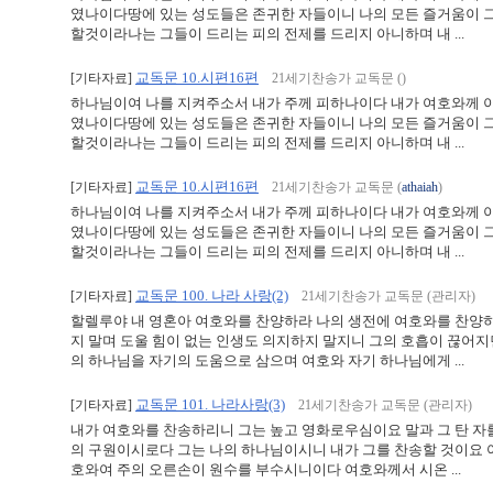
였나이다땅에 있는 성도들은 존귀한 자들이니 나의 모든 즐거움이 그
할것이라나는 그들이 드리는 피의 전제를 드리지 아니하며 내 ...
교독문 10.시편16편
[기타자료]
21세기찬송가 교독문 (
)
하나님이여 나를 지켜주소서 내가 주께 피하나이다 내가 여호와께 아
였나이다땅에 있는 성도들은 존귀한 자들이니 나의 모든 즐거움이 그
할것이라나는 그들이 드리는 피의 전제를 드리지 아니하며 내 ...
교독문 10.시편16편
[기타자료]
21세기찬송가 교독문 (
athaiah
)
하나님이여 나를 지켜주소서 내가 주께 피하나이다 내가 여호와께 아
였나이다땅에 있는 성도들은 존귀한 자들이니 나의 모든 즐거움이 그
할것이라나는 그들이 드리는 피의 전제를 드리지 아니하며 내 ...
교독문 100. 나라 사랑(2)
[기타자료]
21세기찬송가 교독문 (관리자)
할렐루야 내 영혼아 여호와를 찬양하라 나의 생전에 여호와를 찬양
지 말며 도울 힘이 없는 인생도 의지하지 말지니 그의 호흡이 끊어
의 하나님을 자기의 도움으로 삼으며 여호와 자기 하나님에게 ...
교독문 101. 나라사랑(3)
[기타자료]
21세기찬송가 교독문 (관리자)
내가 여호와를 찬송하리니 그는 높고 영화로우심이요 말과 그 탄 자
의 구원이시로다 그는 나의 하나님이시니 내가 그를 찬송할 것이요
호와여 주의 오른손이 원수를 부수시니이다 여호와께서 시온 ...