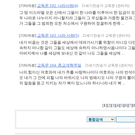
교독문 102. 나라사랑(4)
[기타자료]
21세기찬송가 교독문 (관리자)
그 땅 이스라엘 모든 산에서 그들이 한 나라를 이루어서 한 임금이 
두 나라로 나누이지 아니할지라 그들이 그 우상들과 가증한 물건과 
가 그들을 그 범죄한 모든 처소에서 구원하여 정결하게 한즉 ...
교독문 103. 나라 사랑(5)
[기타자료]
21세기찬송가 교독문 (관리자)
내가 비옵는 것은 그들을 세상에서 데려가시기를 위함이 아니요 다
속하지 아니함 같이 그들도 세상에 속하지 아니하였사옵나이다 그
아버지께서 나를 세상에 보내신 것 같이 나도 그들을 세상에 ...
교독문 104. 종교개혁주일
[기타자료]
21세기찬송가 교독문 (관리자)
나의 힘이신 여호와여 내가 주를 사랑하나이다 여호와는 나의 반석
오 내가 그 안에 피할 나의 바위시오 나의 방패시오 나의 구원의 
의 말씀을 듣고 지키는 자가 복이 있느니라 하시니라 내가 복 ...
[
1
][
][
][
][
][
][
][
2
3
4
5
6
7