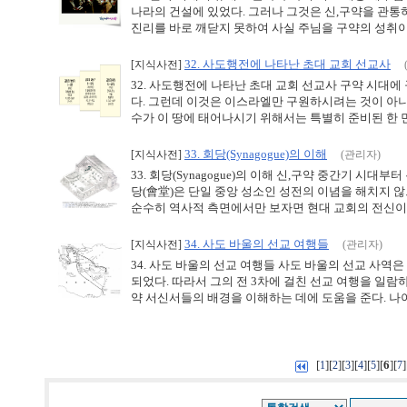
나라의 건설에 있었다. 그러나 그것은 신,구약을 관통
진리를 바로 깨닫지 못하여 사실 주님을 구약의 성취이자
32. 사도행전에 나타난 초대 교회 선교사
[지식사전]
32. 사도행전에 나타난 초대 교회 선교사 구약 시대
다. 그런데 이것은 이스라엘만 구원하시려는 것이 아니
수가 이 땅에 태어나시기 위해서는 특별히 준비된 한 민족
33. 회당(Synagogue)의 이해
[지식사전]
(관리자)
33. 회당(Synagogue)의 이해 신,구약 중간기 시
당(會堂)은 단일 중앙 성소인 성전의 이념을 해치지
순수히 역사적 측면에서만 보자면 현대 교회의 전신이라 할
34. 사도 바울의 선교 여행들
[지식사전]
(관리자)
34. 사도 바울의 선교 여행들 사도 바울의 선교 사역
되었다. 따라서 그의 전 3차에 걸친 선교 여행을 일
약 서신서들의 배경을 이해하는 데에 도움을 준다. 나아가
[
][
][
][
][
][
6
][
]
1
2
3
4
5
7