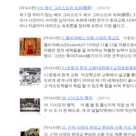
3-9. 예수 그리스도의 속죄(贖罪)
[지식사전]
(관리자)
제 3 장 우리가 믿는 예수 그리스도 9. 예수 그리스도의 속죄(贖罪
자가 사건이다. 이러한 십자가의 속죄에 대한 연구가 초대교회 시대
러나 지금까지 내려오는 속죄론을 정리해 보면서 가장 옳다고 ...
3. 엘리자베스 여왕 시대의 청교도
[지식사전]
에롤헐스
엘리자베스(Elixabeth)가 1558년 11월 23일 여
여왕은 정치 세력들을 잘 파악하는 탁월한 능력이 있
였다. 그년는 튜더(Tudor)왕가으이 어떤 군주보다도 더
3.1운동과 한국 교회(대한예수교장로회총회
[지식사전]
3.1운동과 한국 교회 미션학교와 교회에서 설교를 
모르게 생겨나게 됐다 1918년 제 1차 세계대전이 
고 약소민족들이 독립 할 수 있도록 힘을 바쳐 주었다.이
30. 12사도의 행적
[지식사전]
(관리자)
30. 12사도의 행적 이 름 별 칭 출신지역 직업 성 
두 사 도 시 몬 베드로, 게 바 갈릴리벳새다 어부 
...
31. 신약 시대의 유대교 분파와 사회 지도 
[지식사전]
31. 신약 시대의 유대교 분파와 사회 지도 계층 예수