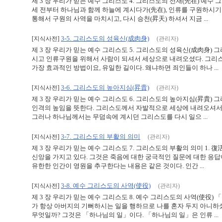
제 3 장 우리가 믿는 예수 그리스도 4. 그리스도의 선재(先在) 예
세 전부터 하나님과 함께 하늘에 계시다가(先在), 인류를 구원하시기
통해서 구원의 사역을 마치시고, 다시 승천(昇天) 하셔서 지금 ...
3-5. 그리스도의 성육신(成肉身)
[지식사전]
(관리자)
제 3 장 우리가 믿는 예수 그리스도 5. 그리스도의 성육신(成肉身)
시고 인류구원을 위해서 사람이 되셔서 세상으로 내려오셨다. 그리스
가장 효과적인 방법이요, 유일한 길이다. 왜냐하면 죄인들이 하나 ...
3-6. 그리스도의 높아지심(昇貴)
[지식사전]
(관리자)
제 3 장 우리가 믿는 예수 그리스도 6. 그리스도의 높아지심(昇貴) 그리스도의
인격의 높임을 뜻한다. 그리스도께서 자발적으로 세상에 내려오셔서
그러나 하나님께서는 무덤속에 계시던 그리스도를 다시 일으 ...
3-7. 그리스도의 부활의 의미
[지식사전]
(관리자)
제 3 장 우리가 믿는 예수 그리스도 7. 그리스도의 부활의 의미 1
신앙을 가지고 있다. 그것은 죽음에 대한 궁극적인 질문에 대한 응
유한한 인간이 영원을 추구한다는 내용은 같은 것이다. 인간 ...
3-8. 예수 그리스도의 사역(使役)
[지식사전]
(관리자)
제 3 장 우리가 믿는 예수 그리스도 8. 예수 그리스도의 사역(使役) 
가 항상 아버지의 기뻐하시는 일을 행하므로 나를 혼자 두지 아니하셨
무엇일까? 그것은 「하나님의 일」이다. 「하나님의 일」은 인류 ...