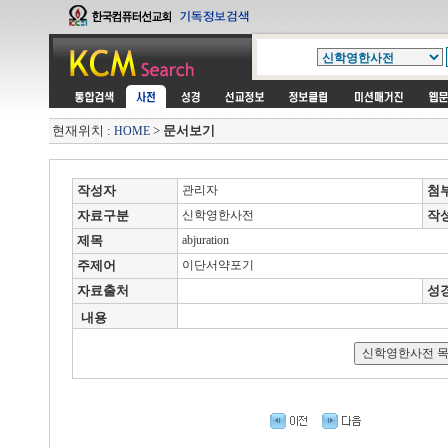
현재위치 :
>
문서보기
HOME
작성자
관리자
첨
자료구분
신학영한사전
작
제목
abjuration
주제어
이단서약포기
자료출처
성
내용