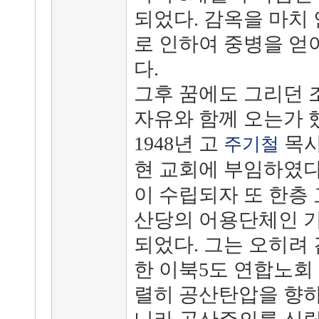
되었다. 감옥을 마치
로 인하여 중병을 얻
다.
그후 꿈에도 그리던 
자유와 함께 오는가 
1948년 고
목사
주기철
현 교회에 부임하였다
이 수립되자 또 한층
산당의 어용단체인 
되었다. 그는 오히려
한 이북5도 연합노회
렬히 공산탄압을 향하