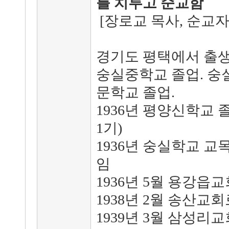
를 치루고 순교함
[장로교 목사, 순교자
경기도 평택에서 출
숭실중학교 졸업. 숭
문학교 졸업.
1936년 평양신학교 졸
1기)
1936년 숭실학교 교
임
1936년 5월 용강읍
1938년 2월 송산교
1939년 3월 삼성리