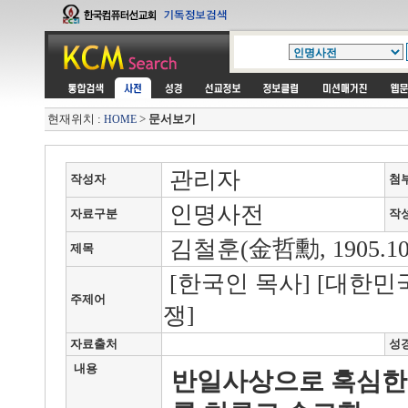
현재위치 :
>
문서보기
HOME
관리자
작성자
첨
인명사전
자료구분
작
김철훈(金哲勳, 1905.10. 
제목
[한국인 목사] [대한민국
주제어
쟁]
자료출처
성
내용
반일사상으로 혹심한