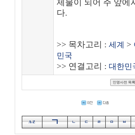
제물이 되어 주 앞에
다.
>> 목차고리 :
>
세계
민국
>> 연결고리 :
대한민
ㄱ
A-Z
ㄴ
ㄷ
ㄹ
ㅁ
ㅂ